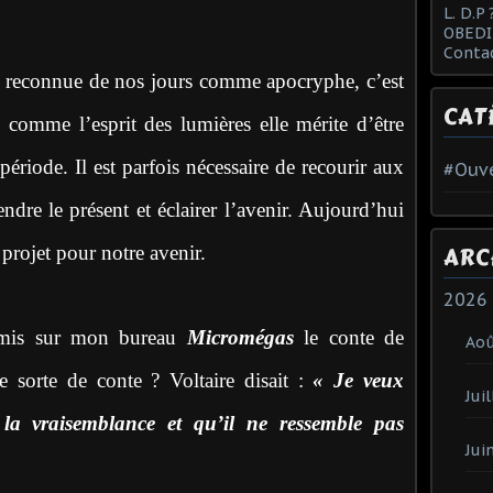
L. D.P 
OBEDI
Conta
est reconnue de nos jours comme apocryphe, c’est
CAT
, comme l’esprit des lumières elle mérite d’être
période. Il est parfois nécessaire de recourir aux
#Ouve
dre le présent et éclairer l’avenir. Aujourd’hui
 projet pour notre avenir.
ARC
2026
remis sur mon bureau
Micromégas
le conte de
Ao
e sorte de conte ? Voltaire disait :
« Je veux
Juil
la vraisemblance et qu’il ne ressemble pas
Jui