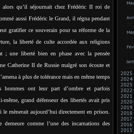
Mai
lors qu’il séjournait chez Frédéric II roi de
Avri
nommé aussi Frédéric le Grand, il régna pendant
t gratifier ce souverain pour sa réforme de la
Mar
rture, la liberté de culte accordée aux religions
Fév
tat ; une liberté bien en phase avec la pensée
Jan
ine Catherine II de Russie malgré son écoute et
2025
 l’amena à plus de tolérance mais en même temps
2024
2023
es hommes ont leur part d’ombre et parfois
2022
2021
ui-même, grand défenseur des libertés avait pris
2020
2019
i le mènerait aujourd’hui directement en prison.
2018
2017
re demeure comme l’une des incarnations des
2016
2015