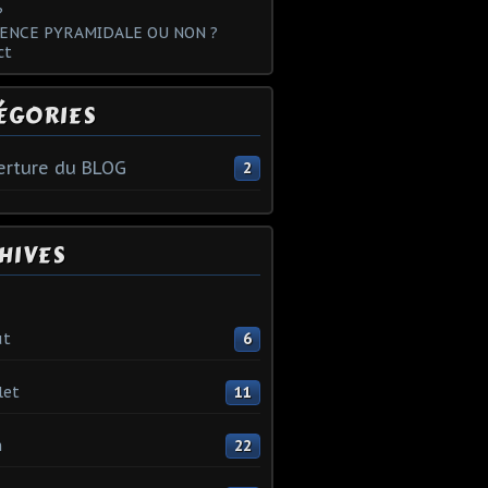
?
ENCE PYRAMIDALE OU NON ?
ct
ÉGORIES
rture du BLOG
2
HIVES
ût
6
let
11
n
22