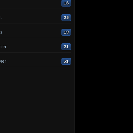
16
l
25
s
19
rier
21
vier
31