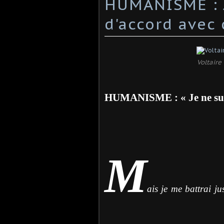
HUMANISME : J
d'accord avec 
Voltaire
HUMANISME : « Je ne suis
M
ais je me battrai j