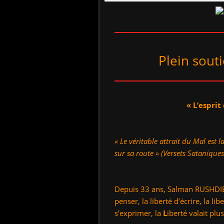
Plein sout
« L’esprit
« Le véritable attrait du Mal est l
sur sa route »
(Versets Satanique
Depuis 33 ans, Salman RUSHDIE n
penser, la liberté d’écrire, la li
s’exprimer, la
L
iberté valait plu