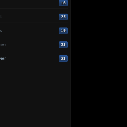
16
l
25
s
19
rier
21
vier
31