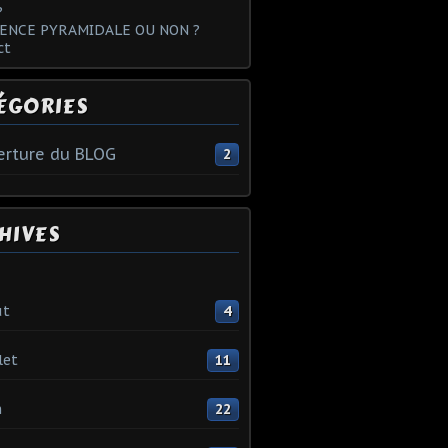
?
ENCE PYRAMIDALE OU NON ?
ct
ÉGORIES
rture du BLOG
2
HIVES
ût
4
let
11
n
22