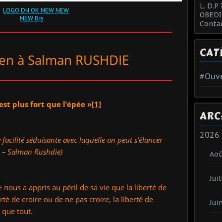
L. D.P 
OBEDI
Conta
CAT
ien à Salman RUSHDIE
#Ouve
 est plus fort que l’épée »
[1]
ARC
2026
a facilité séduisante avec laquelle on peut s’élancer
s – Salman Rushdie)
Ao
Juil
ous a appris au péril de sa vie que la liberté de
berté de croire ou de ne pas croire, la liberté de
Jui
s que tout.