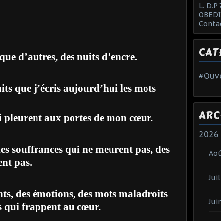
L. D.P 
OBEDI
Conta
CAT
 que d’autres, des nuits d’encre.
#Ouve
uits que j’écris aujourd’hui les mots
ARC
i pleurent aux portes de mon cœur.
2026
des souffrances qui ne meurent pas, des
Ao
ent pas.
Juil
ents, des émotions, des mots maladroits
Jui
s qui frappent au cœur.