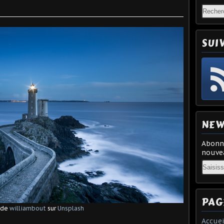
SUI
NEW
Abonne
nouvea
Email
PAG
 de
williambout
sur
Unsplash
Accuei