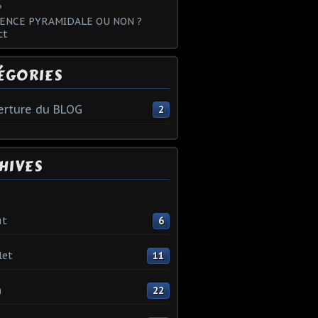
?
ENCE PYRAMIDALE OU NON ?
ct
ÉGORIES
rture du BLOG
2
HIVES
ût
6
let
11
n
22