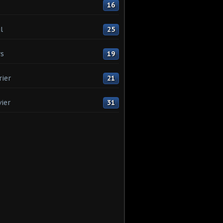
16
l
25
s
19
rier
21
vier
31