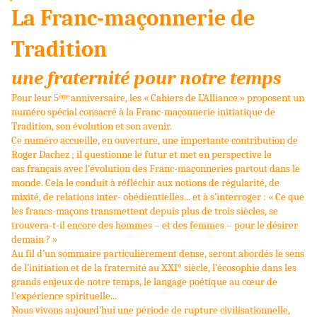
La Franc-maçonnerie de
Tradition
une fraternité pour notre temps
Pour leur 5
anniversaire, les « Cahiers
de L’Alliance »
proposent un
ème
numéro spécial consacré à la Franc-maçonnerie initiatique de
Tradition, son évolution et son avenir.
Ce numéro accueille, en ouverture, une importante contribution de
Roger Dachez ; il questionne le futur et met en perspective le
cas
français avec l’évolution des Franc
-maçonneries partout dans le
monde. Cela le conduit à réfléchir aux notions de régularité, de
mixité, de relations inter-
obédientielles...
e
t à s’interroger
: « Ce que
les francs-maçons transmettent depuis plus de trois siècles, se
trouvera-t-il encore des hommes
–
et des femmes
–
pour le désirer
demain ? »
Au fil d’un sommaire particulièrement dense, seront abordés le sens
de l’initiation et de la fraternité au XXI° siècle, l’écosophie dans les
grands enjeux de notre
temps, le langage poétique
au cœur de
l’expérience spirituelle...
Nous vivons aujourd’hui un
e période de rupture civilisationnelle,