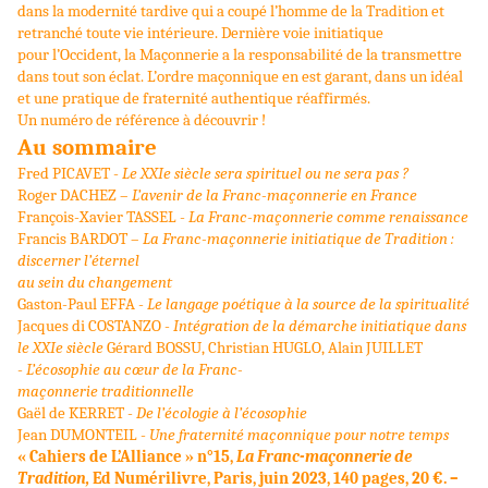
dans la modernité tardive qui
a coupé l’homme de la Tradition et
retranché toute vie intérieure. Dernière voie initiatique
p
our
l’Occident, la Maçonnerie a la responsabilité de la transmettre
dans tout son éclat. L’o
rdre maçonnique en est garant, dans un idéal
et une pratique de fraternité authentique réaffirmés.
Un numéro de référence à découvrir !
Au sommaire
Fred PICAVET -
Le XXIe siècle sera spirituel ou ne sera pas ?
Roger DACHEZ
–
L
’avenir de la
Franc-maçonnerie en France
François-Xavier TASSEL -
La Franc-maçonnerie comme renaissance
Francis BARDOT
–
La Franc-maçonnerie initiatique de Tradition
:
discerner l’éternel
au sein du changement
Gaston-Paul EFFA -
Le langage poétique à la source de la spiritualité
Jacques di COSTANZO -
Intégration de la démarche initiatique dans
le XXIe siècle
Gérard BOSSU, Christian HUGLO, Alain JUILLET
-
L’écosophie au cœur de la Franc
-
maçonnerie traditionnelle
Gaël de KERRET -
De l’écologie à l’écosophie
Jean DUMONTEIL -
Une fraternité maçonnique pour notre temps
« Cahiers de L
’Alliance
» n°15,
La Franc-maçonnerie de
Tradition,
Ed Numérilivre, Paris, juin 2023,
140 pages
, 20
€. –