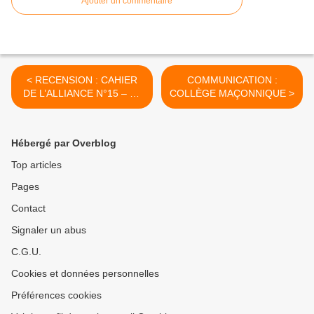
Ajouter un commentaire
< RECENSION : CAHIER
COMMUNICATION :
DE L’ALLIANCE N°15 – La
COLLÈGE MAÇONNIQUE >
Franc-maçonnerie de
Tradition – Une fraternité
pour notre temps – Part II-
Hébergé par Overblog
Top articles
Pages
Contact
Signaler un abus
C.G.U.
Cookies et données personnelles
Préférences cookies