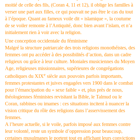
moitié de celle des fils, (Coran 4, 11 et 12), il oblige les familles à
verser une part aux filles, ce qui pouvait ne pas être le cas du tout
à l’époque. Quant au fameux voile dit « islamique », la coutume
de se voiler remonte à l’Antiquité, donc bien avant l’islam, et n’a
initialement rien à voir avec la religion.
Une conception occidentale du féminisme
Malgré la structure patriarcale des trois religions monothéistes, des
femmes ont pu accéder à des possibilités d’action, dans un cadre
religieux ou grâce à leur culture. Moniales musiciennes du Moyen
Age, religieuses missionnaires, supérieures de congrégations
e
catholiques du XIX
siècle aux pouvoirs parfois importants,
femmes protestantes et juives
engagées vers 1900 dans le combat
pour l’émancipation du « sexe faible » et, plus près de nous,
théologiennes féministes revisitant la Bible, le Talmud ou le
Coran, rabbines ou imames : ces situations incitent à nuancer la
vision critique du rôle des religions dans l’asservissement des
femmes.
A l’heure actuelle, si le voile, parfois imposé aux femmes contre
leur volonté, reste un symbole d’oppression pour beaucoup,
certaines musulmanes le portent tout en affichant leurs convictions