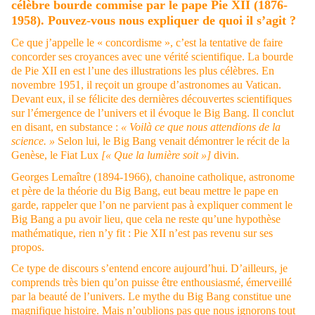
célèbre bourde commise par le pape Pie XII (1876-
1958). Pouvez-vous nous expliquer de quoi il s’agit ?
Ce que j’appelle le « concordisme », c’est la tentative de faire
concorder ses croyances avec une vérité scientifique. La bourde
de Pie XII en est l’une des illustrations les plus célèbres. En
novembre 1951, il reçoit un groupe d’astronomes au Vatican.
Devant eux, il se félicite des dernières découvertes scientifiques
sur l’émergence de l’univers et il évoque le Big Bang. Il conclut
en disant, en substance :
« Voilà ce que nous attendions de la
science. »
Selon lui, le Big Bang venait démontrer le récit de la
Genèse, le Fiat Lux
[« Que la lumière soit »]
divin.
Georges Lemaître (1894-1966), chanoine catholique, astronome
et père de la théorie du Big Bang, eut beau mettre le pape en
garde, rappeler que l’on ne parvient pas à expliquer comment le
Big Bang a pu avoir lieu, que cela ne reste qu’une hypothèse
mathématique, rien n’y fit : Pie XII n’est pas revenu sur ses
propos.
Ce type de discours s’entend encore aujourd’hui. D’ailleurs, je
comprends très bien qu’on puisse être enthousiasmé, émerveillé
par la beauté de l’univers. Le mythe du Big Bang constitue une
magnifique histoire. Mais n’oublions pas que nous ignorons tout