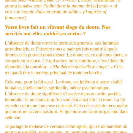
pourra jamais
« tenir l’infini dans la paume de
[sa]
main »
ni
voir
« le monde dans un grain de sable »
[Auguries of
Innocence]
.
Votre livre fait un vibrant éloge du doute. Nos
sociétés ont-elles oublié ses vertus ?
L’absence de doute ouvre la porte aux gourous, aux hommes
providentiels, et l’histoire nous a maintes fois montré à quels
drames cela pouvait nous mener. Le doute est ce qui nous meut, y
compris en science. Ce qui anime un scientifique, c’est l’idée de
répondre à la question :
« Ma théorie tient-elle le coup ? »
Cela
me paraît être le moteur principal de toute recherche.
Cela vaut pour la foi aussi. Le doute est inhérent à notre vitalité
humaine, intellectuelle, spirituelle, même psychologique.
L’absence de doute signifierait s’inscrire dans un ordre parfait,
immobile. Je ne connais qu’un seul état ainsi fait : la mort. La foi
est selon moi une immense curiosité. Cela nécessite de reconnaître
que nous ne savons pas tout. Et que nous ne saurons pas tout dans
cette vie.
Je partage le malaise de certains catholiques, qui se demandent où
vont nos sociétés, notre monde, qui estiment que le doute domine