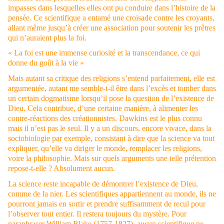
impasses dans lesquelles elles ont pu conduire dans l’histoire de la
pensée. Ce scientifique a entamé une croisade contre les croyants,
allant même jusqu’à créer une association pour soutenir les prêtres
qui n’auraient plus la foi.
« La foi est une immense curiosité et la transcendance, ce qui
donne du goût à la vie »
Mais autant sa critique des religions s’entend parfaitement, elle est
argumentée, autant me semble-t-il être dans l’excès et tomber dans
un certain dogmatisme lorsqu’il pose la question de l’existence de
Dieu. Cela contribue, d’une certaine manière, à alimenter les
contre-réactions des créationnistes. Dawkins est le plus connu
mais il n’est pas le seul. Il y a un discours, encore vivace, dans la
sociobiologie par exemple, consistant à dire que la science va tout
expliquer, qu’elle va diriger le monde, remplacer les religions,
voire la philosophie. Mais sur quels arguments une telle prétention
repose-t-elle ? Absolument aucun.
La science reste incapable de démontrer l’existence de Dieu,
comme de la nier. Les scientifiques appartiennent au monde, ils ne
pourront jamais en sortir et prendre suffisamment de recul pour
l’observer tout entier. Il restera toujours du mystère. Pour
paraphraser William Blake (1757-1827), aucun scientifique ne