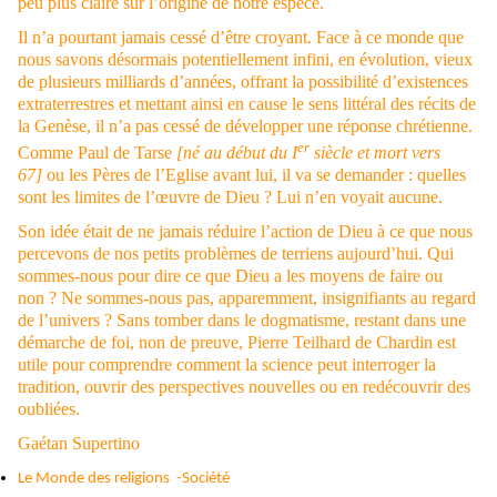
peu plus claire sur l’origine de notre espèce.
Il n’a pourtant jamais cessé d’être croyant. Face à ce monde que
nous savons désormais potentiellement infini, en évolution, vieux
de plusieurs milliards d’années, offrant la possibilité d’existences
extraterrestres et mettant ainsi en cause le sens littéral des récits de
la Genèse, il n’a pas cessé de développer une réponse chrétienne.
er
Comme Paul de Tarse
[né au début du I
siècle et mort vers
67]
ou les Pères de l’Eglise avant lui, il va se demander : quelles
sont les limites de l’œuvre de Dieu ? Lui n’en voyait aucune.
Son idée était de ne jamais réduire l’action de Dieu à ce que nous
percevons de nos petits problèmes de terriens aujourd’hui. Qui
sommes-nous pour dire ce que Dieu a les moyens de faire ou
non ? Ne sommes-nous pas, apparemment, insignifiants au regard
de l’univers ? Sans tomber dans le dogmatisme, restant dans une
démarche de foi, non de preuve, Pierre Teilhard de Chardin est
utile pour comprendre comment la science peut interroger la
tradition, ouvrir des perspectives nouvelles ou en redécouvrir des
oubliées.
Gaétan Supertino
Le Monde des religions
-
Société