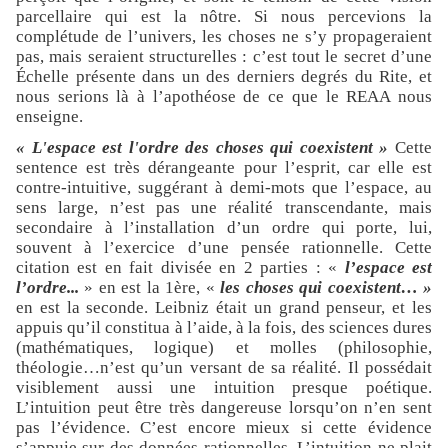
parcellaire qui est la nôtre. Si nous percevions la
complétude de l’univers, les choses ne s’y propageraient
pas, mais seraient structurelles : c’est tout le secret d’une
Échelle présente dans un des derniers degrés du Rite, et
nous serions là à l’apothéose de ce que le REAA nous
enseigne.
« L'espace est l'ordre des choses qui coexistent »
Cette
sentence est très dérangeante pour l’esprit, car elle est
contre-intuitive, suggérant à demi-mots que l’espace, au
sens large, n’est pas une réalité transcendante, mais
secondaire à l’installation d’un ordre qui porte, lui,
souvent à l’exercice d’une pensée rationnelle. Cette
citation est en fait divisée en 2 parties : «
l’espace est
l’ordre...
» en est la 1ère, «
les choses qui coexistent… »
en est la seconde. Leibniz était un grand penseur, et les
appuis qu’il constitua à l’aide, à la fois, des sciences dures
(mathématiques, logique) et molles (philosophie,
théologie…n’est qu’un versant de sa réalité. Il possédait
visiblement aussi une intuition presque poétique.
L’intuition peut être très dangereuse lorsqu’on n’en sent
pas l’évidence. C’est encore mieux si cette évidence
s’appuie sur des données rationnelles. L’intuition ne plait