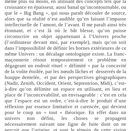
même plus ou moins, en utilisant des concepts tels que la
croissance en épaisseur, aussi banal qu’incontournable, ou
que le « Big Bang », qui nous paraît découler de source,
alors que sa réalité n’est audible qu’en faisant l’impasse
intellectuelle de l’amont, de l’avant. Il me paraît ainsi très
étonnant, et c’est là où le bât blesse, qu’on puisse
circonscrire un objet appartenant à l’Univers proche
(l’ordinateur devant moi, par exemple), mais qu’on soit
dans l’impossibilité de définir les bornes extérieures de ce
même Univers : un décalage ontologique existe. La franc-
maçonnerie résout temporairement ce problème en
dégageant un endroit rituel « délimité » par la concavité
de la voûte étoilée, par les nœuds lâches et desserrés de la
houppe dentelée, et par des perspectives géographiques
(Nadir, Zenith, Occident, Orient, Septentrion, Midi), c’est-
à-dire qu’on délimite un espace en utilisant, en lieu et
place de l’inconcevabilité, un envisageable : c’est en cela
que l’espace est un ordre, c’est-à-dire le produit d’une
réflexion par essence limitative et carencée, qui devient
pour le coup un « tout » théorique. En effet dans un
univers non défini, les choses se propagent
nécessairement suivant une ligne de fuite dont on ne
perçoit que l’origine, et sont le témoin de cette vision