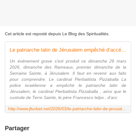
Cet article est reposté depuis
Le Blog des Spiritualités
.
Le patriarche latin de Jérusalem empêché d’accéder au Saint-Sépulcre pour la messe des Rameaux. Rome dénonce une « offense aux croyants »
Un événement grave s'est produit ce dimanche 29 mars
2026, dimanche des Rameaux, premier dimanche de la
Semaine Sainte, à Jérusalem. Il faut en revenir aux faits
pour comprendre. Le cardinal Pierbattista Pizzaballa La
police israélienne a empêché le patriarche latin de
Jérusalem, le cardinal Pierbattista Pizzaballa , ainsi que le
custode de Terre Sainte, le père Francesco Ielpo , d’acc
http://www.jlturbet.net/2026/03/le-patriarche-latin-de-jerusalem-empeche-d-acceder-au-saint-sepulcre-pour-la-messe-des-rameaux-rome-denonce-une-offense-aux-croyants.html
Partager