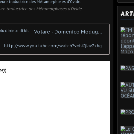
ure traductrice des Métamorphoses d'Ovide.
ART
Volare - Domenico Modugno - Nel blu dipinto di blu
http://www.youtube.com/watch?v=t4IjJav7xbg
er)
)