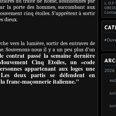
nataires du traité de Rome, abandonnés par
L. D.P 
 par la porte des hommes, succombant aux
OBEDI
mouvement cinq étoiles. S’apprêtent à sortir
Conta
es dieux.
CAT
#Ouve
che vers la lumière, sortir des entraves de
me. Souvenons-nous il y a un peu plus d’un
le contrat passé la semaine dernière
ARC
 Mouvement Cinq Etoiles, un «code
personnes appartenant aux loges une
2026
. Les deux partis se défendent en
 la franc-maçonnerie italienne."
Ao
Juil
Jui