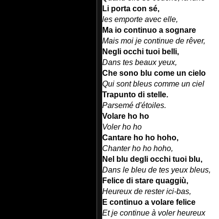
Li porta con sé,
les emporte avec elle,
Ma io continuo a sognare
Mais moi je continue de rêver,
Negli occhi tuoi belli,
Dans tes beaux yeux,
Che sono blu come un cielo
Qui sont bleus comme un ciel
Trapunto di stelle.
Parsemé d'étoiles.
Volare ho ho
Voler ho ho
Cantare ho ho hoho,
Chanter ho ho hoho,
Nel blu degli occhi tuoi blu,
Dans le bleu de tes yeux bleus,
Felice di stare quaggiù,
Heureux de rester ici-bas,
E continuo a volare felice
Et je continue à voler heureux