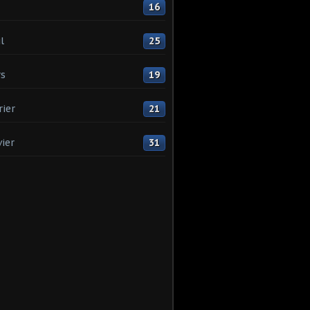
16
l
25
s
19
rier
21
vier
31