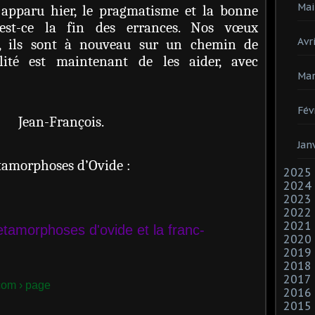
Mai
apparu hier, le pragmatisme et la bonne
 est-ce la fin des errances. Nos vœux
Avri
s, ils sont à nouveau sur un chemin de
ilité est maintenant de les aider, avec
Mar
Fév
nçois.
Jan
étamorphoses d’Ovide :
2025
2024
2023
2022
2021
etamorphoses d'ovide et la franc-
2020
2019
2018
2017
com › page
2016
2015