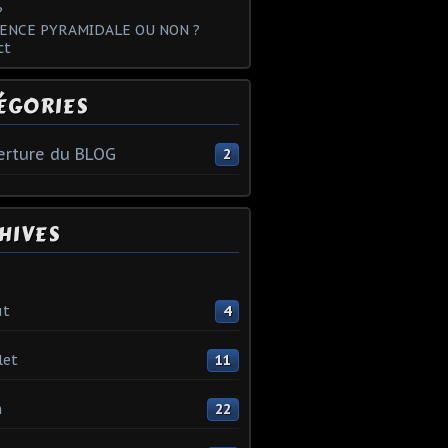
?
ENCE PYRAMIDALE OU NON ?
ct
ÉGORIES
rture du BLOG
2
HIVES
ût
4
let
11
n
22