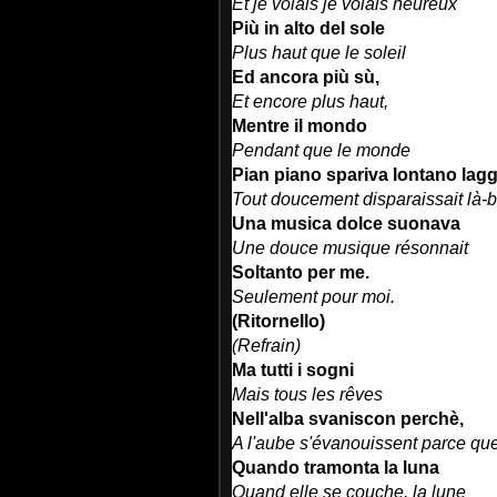
Et je volais je volais heureux
Più in alto del sole
Plus haut que le soleil
Ed ancora più sù,
Et encore plus haut,
Mentre il mondo
Pendant que le monde
Pian piano spariva lontano lagg
Tout doucement disparaissait là-b
Una musica dolce suonava
Une douce musique résonnait
Soltanto per me.
Seulement pour moi.
(Ritornello)
(Refrain)
Ma tutti i sogni
Mais tous les rêves
Nell'alba svaniscon perchè,
A l'aube s'évanouissent parce que
Quando tramonta la luna
Quand elle se couche, la lune