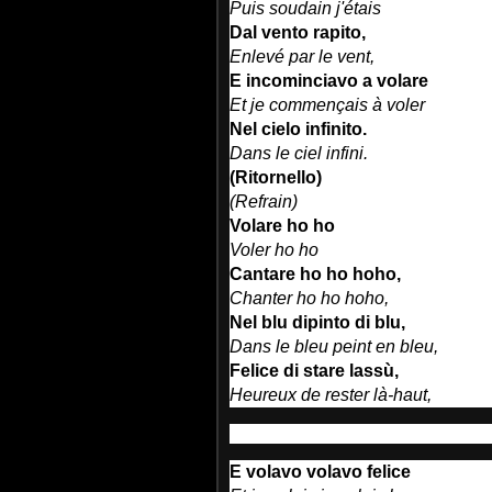
Puis soudain j'étais
Dal vento rapito,
Enlevé par le vent,
E incominciavo a volare
Et je commençais à voler
Nel cielo infinito.
Dans le ciel infini.
(Ritornello)
(Refrain)
Volare ho ho
Voler ho ho
Cantare ho ho hoho,
Chanter ho ho hoho,
Nel blu dipinto di blu,
Dans le bleu peint en bleu,
Felice di stare lassù,
Heureux de rester là-haut,
E volavo volavo felice