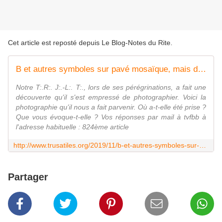
Cet article est reposté depuis
Le Blog-Notes du Rite
.
B et autres symboles sur pavé mosaïque, mais de quoi s'agît-il ?
Notre T:.R:. J:.-L:. T:., lors de ses pérégrinations, a fait une
découverte qu'il s'est empressé de photographier. Voici la
photographie qu'il nous a fait parvenir. Où a-t-elle été prise ?
Que vous évoque-t-elle ? Vos réponses par mail à tvfbb à
l'adresse habituelle : 824ème article
http://www.trusatiles.org/2019/11/b-et-autres-symboles-sur-pave-mosaique-mais-de-quoi-s-agit-il.html
Partager