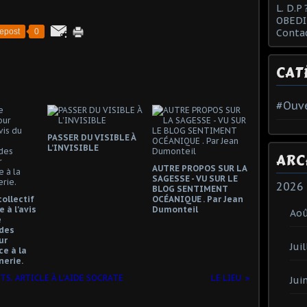
L. D.P 
OBEDI
Conta
epost
0
CAT
#Ouve
PASSER DU VISIBLE À
L’INVISIBLE
ARC
AUTRE PROPOS SUR LA
SAGESSE - VU SUR LE
2026
BLOG SENTIMENT
collectif
OCÉANIQUE . Par Jean
 à l'avis
Dumonteil
Ao
e
des
ur
Juil
e à la
erie.
S. ARTICLE À L'AIDE SOCRATE
LE LIEU
Jui