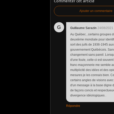
Commenter cet article
Ajouter un commentaire
G
Guillaume Sarazin
24/08/2021
Au Québec , certains groupes de
deuxième mondiale pour identifi
sort des juifs de 1936-1945 aux
gouvernement Québécois. Sans
changement sans pareil. Lorsque
d'une foule, celle-ci est souven
franc-maçonnerie me semble au c
multiplicité des idées et des o
mesures je les connais bien. Ce 
certains angles de visions ave
d'un message à la base digne d
de façons concis et respectueu
divergence idéologiques .
Répondre