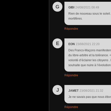
G
GIBI
24/08/2021 08:49
Rien de nouveau sous le soleil.
mortifères.
Répondre
E
EON
23/08/2021 22:20
Des Francs-Maçons manifestent
du libre-arbitre et la tolérance.
volonté d’éclairer les citoyens 
souhaite que nuire à l’évolution 
Répondre
J
JAMET
23/08/2021 21:32
Je ne savais pas que nous étion
Répondre