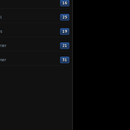
16
l
25
s
19
rier
21
vier
31