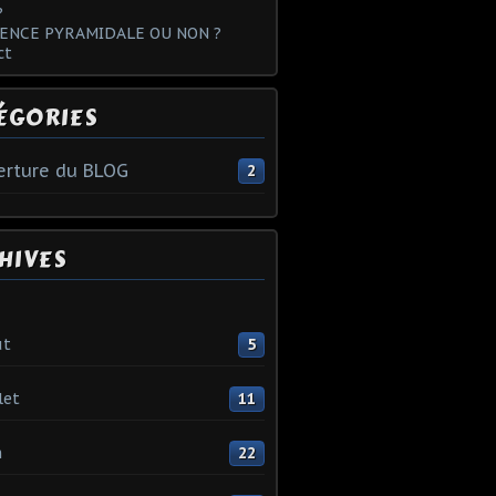
?
ENCE PYRAMIDALE OU NON ?
ct
ÉGORIES
rture du BLOG
2
HIVES
ût
5
let
11
n
22