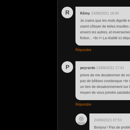
R
Rémy
23/08/2021 18:00
Je crains que les mots dignité 
osent côtoyer de telles insultes 
envers les autres, et inverseme
fiction... <br /> La réalité ici d
Répondre
P
peyrardo
23/08/2021 17:41
priere de me desabonner de votr
pas de bêtises covidesque.<br />
un lien de desabonnement sur la
moyen de vous joindre.salutati
Répondre
24/08/2021 07:53
Bonjour ! Pas de probl