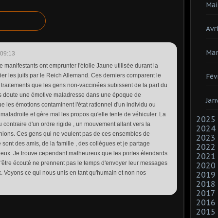
Mai
Avri
Mar
 09:13
 manifestants ont emprunter l'étoile Jaune utilisée durant la
Fév
er les juifs par le Reich Allemand. Ces derniers comparent le
 traitements que les gens non-vaccinées subissent de la part du
 doute une émotive maladresse dans une époque de
Jan
 les émotions contaminent l'état rationnel d'un individu ou
t maladroite et gère mal les propos qu'elle tente de véhiculer. La
2025
ontraire d'un ordre rigide , un mouvement allant vers la
2024
pinions. Ces gens qui ne veulent pas de ces ensembles de
2023
sont des amis, de la famille , des collègues et je partage
2022
c eux. Je trouve cependant malheureux que les portes étendards
2021
'être écouté ne prennent pas le temps d'envoyer leur messages
2020
x. Voyons ce qui nous unis en tant qu'humain et non nos
2019
2018
2017
2016
2015