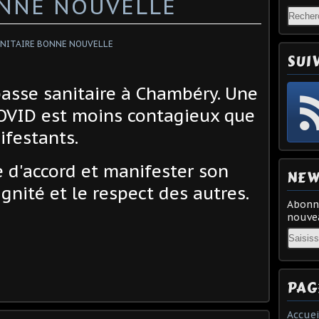
ONNE NOUVELLE
SUI
passe sanitaire à Chambéry. Une
OVID est moins contagieux que
ifestants.
e d'accord et manifester son
NEW
ignité et le respect des autres.
Abonne
nouvea
Email
PAG
Accuei