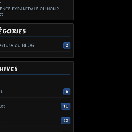
?
ENCE PYRAMIDALE OU NON ?
ct
ÉGORIES
rture du BLOG
2
HIVES
ût
6
let
11
n
22