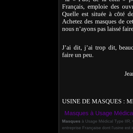
Français, emploie des ouvr
Quelle est située à côté d
Achetez des masques de cet
nous n’ayons pas laissé faire,
J’ai dit, j’ai trop dit, bea
faire un peu.
Jean-Françoi
USINE DE MASQUES : MP
Masques à Usage Médical 
Masques
à Usage Médical Type IIR, G
entreprise Française dont l'usine est 