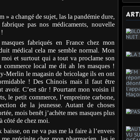
ART
om » a changé de sujet, las la pandémie dure,
 fabrique pas nos médicaments, nouvelle
 !
s masques fabriqués en France chez mon
duit médical cela me semble normal. Mon
 moi et surtout qui a tout va proclame son
du commerce local me dit ah les masques !
y-Merlin le magasin de bricolage ils en ont
rmidable ! Des Chinois mais il faut être
t avoir. C’est sûr ! Pourtant mon voisin il
rts, le petit commerce, l’empreinte carbone,
tection de la jeunesse. Autant de choses
rtée, mois benêt j’achète mes masques plus
 côté de chez moi.
baisse, on ne va pas me la faire à l’envers
me précipite chez mon pharmacien, las je