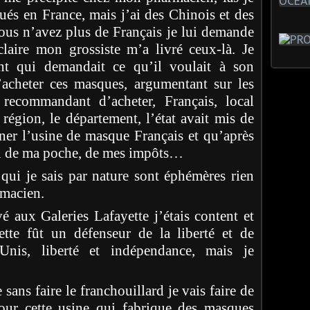
ués en France, mais j’ai des Chinois et des
ous n’avez plus de Français je lui demande
claire mon grossiste m’a livré ceux-là. Je
ent qui demandait ce qu’il voulait à son
d’acheter ces masques, argumentant sur les
 recommandant d’acheter, Français, local
a région, le département, l’état avait mis de
nner l’usine de masque Français et qu’après
eu de ma poche, de mes impôts…
qui je sais par nature sont éphémères rien
macien.
é aux Galeries Lafayette j’étais content et
yette fût un défenseur de la liberté et de
-Unis, liberté et indépendance, mais je
sans faire le franchouillard je vais faire de
ur cette usine qui fabrique des masques