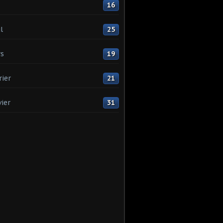
16
l
25
s
19
rier
21
vier
31