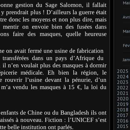
Mai
onne gestion du Sage Salomon, il fallait
y prendrait plus ! D’ailleurs la guerre était
Avri
ttre donc les moyens et non plus dire, mais
t mentir on envoie bien des fusées dans
Mar
ons faire des masques, quelle heureuse
Fév
e on avait fermé une usine de fabrication
 transférées dans un pays d’Afrique du
Jan
 il n’en voulait plus des masques à dormir
2025
picerie médicale. Eh bien la région, le
2024
 rouvrir l’usine devant la pénurie, d’un
2023
m’a vendu les masques à 15 €, la loi du
2022
2021
2020
2019
2018
s enfants de Chine ou du Bangladesh ils ont
2017
 baissés à nouveau. Fiction : l’UNICEF s’est
2016
2015
te belle institution ont parlés.