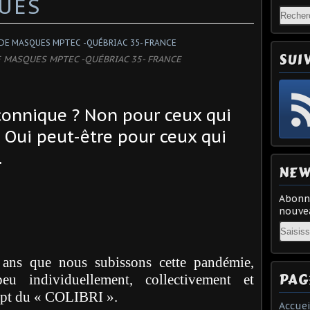
UES
SUI
E MASQUES MPTEC -QUÉBRIAC 35- FRANCE
açonnique ? Non pour ceux qui
. Oui peut-être pour ceux qui
.
NEW
Abonne
nouvea
Email
 ans que nous subissons cette pandémie,
PAG
u individuellement, collectivement et
ept du « COLIBRI ».
Accuei