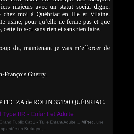
iers majeurs avec un statut social digne.
e chez moi à Québriac en Ille et Vilaine.
te usine, pour qu’elle ne ferme pas et que
 cette fois-ci sans rien et sans rien faire.
ucoup dit, maintenant je vais m’efforcer de
s Guerry.
TEC ZA de ROLIN 35190 QUÉBRIAC.
Type IIR - Enfant et Adulte
rand Public Cat 1 - Taille Enfant/Adulte ...
MPtec
, une
implantée en Bretagne, ..