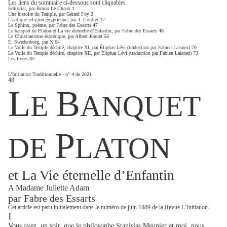
Les liens du sommaire ci-dessous sont cliquables
Éditorial, par Bruno Le Chaux 1
Une histoire du Temple, par Gérard Foy 2
L’antique religion égyptienne, par J. Cordier 27
Le Sphinx, poème, par Fabre des Essarts 47
Le banquet de Platon et La vie éternelle d’Enfantin, par Fabre des Essarts 48
Le Christianisme ésotérique, par Albert Jounet 56
E. Swedenborg, par X 64
Le Voile du Temple déchiré, chapitre XI, par Éliphas Lévi (traduction par Fabien Laisnez) 70
Le Voile du Temple déchiré, chapitre XII, par Éliphas Lévi (traduction par Fabien Laisnez) 73
Les livres 85
L’Initiation Traditionnelle - n° 4 de 2021
48
L
B
E
ANQUET
P
DE
LATON
et La Vie éternelle d’Enfantin
A Madame Juliette Adam
par Fabre des Essarts
Cet article est paru initialement dans le numéro de juin 1889 de la Revue L’Initiation.
I
Vous avez, un soir, que le philosophe Stanislas Meunier et moi, nous