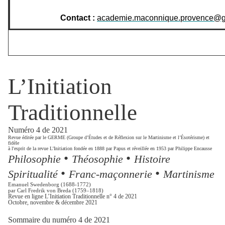
Contact :
academie.maconnique.
provence@g
L’Initiation
Traditionnelle
Numéro 4 de 2021
Revue éditée par le GERME (Groupe d’Études et de Réflexion sur le Martinisme et l’Ésotérisme) et
fidèle
à l'esprit de la revue L'Initiation fondée en 1888 par Papus et réveillée en 1953 par Philippe Encausse
•
•
Philosophie
Théosophie
Histoire
•
•
Spiritualité
Franc-maçonnerie
Martinisme
Emanuel Swedenborg (1688-1772)
par Carl Fredrik von Breda (1759–1818)
Revue en ligne L’Initiation Traditionnelle n° 4 de 2021
Octobre, novembre & décembre 2021
Sommaire du numéro 4 de 2021