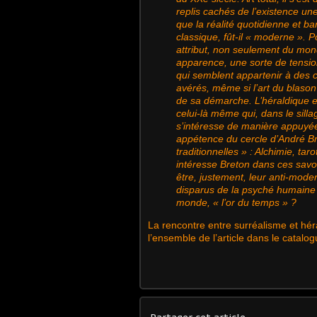
replis cachés de l’existence une
que la réalité quotidienne et ban
classique, fût-il « moderne ».
attribut, non seulement du mon
apparence, une sorte de tensio
qui semblent appartenir à des c
avérés, même si l’art du blaso
de sa démarche. L’héraldique e
celui-là même qui, dans le sill
s’intéresse de manière appuyée à
appétence du cercle d’André B
traditionnelles » : Alchimie, tar
intéresse Breton dans ces sav
être, justement, leur anti-mode
disparus de la psyché humaine e
monde, « l’or du temps » ?
La rencontre entre surréalisme et hé
l’ensemble de l’article dans le catalo