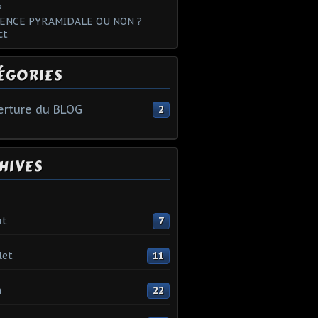
?
ENCE PYRAMIDALE OU NON ?
ct
ÉGORIES
rture du BLOG
2
HIVES
ût
7
let
11
n
22