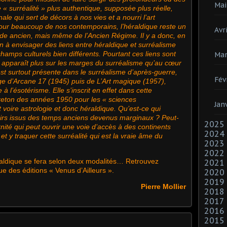
Mai
 « surréalité » plus authentique, supposée plus réelle,
ale qui sert de décors à nos vies et a nourri l’art
 Pour beaucoup de nos contemporains, l’héraldique reste un
Avri
de ancien, mais même de l’Ancien Régime. Il y a donc, en
n à envisager des liens entre héraldique et surréalisme
hamps culturels bien différents. Pourtant ces liens sont
Mar
n apparaît plus sur les marges du surréalisme qu’au cœur
st surtout présente dans le surréalisme d’après-guerre,
Fév
age d’Arcane 17 (1945) puis de L’Art magique (1957),
 l’ésotérisme. Elle s’inscrit en effet dans cette
reton des années 1950 pour les « sciences
Jan
ot voire astrologie et donc héraldique. Qu’est-ce qui
oirs issus des temps anciens devenus marginaux ? Peut-
2025
rnité qui peut ouvrir une voie d’accès à des continents
2024
t y traquer cette surréalité qui est la vraie âme du
2023
2022
raldique se fera selon deux modalités… Retrouvez
2021
gue des éditions
« Venus d’Ailleurs »
.
2020
2019
Pierre Mollier
2018
2017
2016
2015