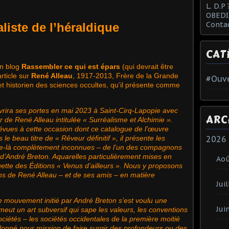
L. D.P 
OBEDI
Conta
aliste de l’héraldique
CAT
n blog
Rassembler ce qui est épars
(qui devrait être
rticle sur
René Alleau
, 1917-2013, Frère de la Grande
#Ouve
t historien des sciences occultes, qu’il présente comme
rira ses portes en mai 2023 à Saint-Cirq-Lapopie avec
ARC
 de René Alleau intitulée « Surréalisme et Alchimie ».
révues à cette occasion dont ce catalogue de l’œuvre
2026
e beau titre de « Rêveur définitif », il présente les
ue-là complètement inconnues – de l’un des compagnons
d’André Breton. Aquarelles particulièrement mises en
Ao
tte des Éditions « Venus d’ailleurs ». Nous y proposons
ons de René Alleau – et de ses amis – en matière
Juil
 mouvement initié par André Breton s’est voulu une
Jui
romeut un art subversif qui sape les valeurs, les conventions
ociétés – les sociétés occidentales de la première moitié
est donné pour mission de faire surgir des profondeurs ou des