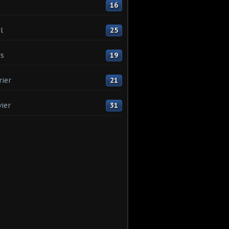
16
l
25
s
19
rier
21
vier
31