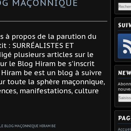
LOG MAÇONNIQUE
SUI
s à propos de la parution du
etit : SURRÉALISTES ET
igé plusieurs articles sur le
ur le Blog Hiram be s'inscrit
. Hiram be est un blog à suivre
NEW
ur toute la sphère maçonnique,
Abonne
ences, manifestations, culture
nouvea
Email
PAG
Accuei