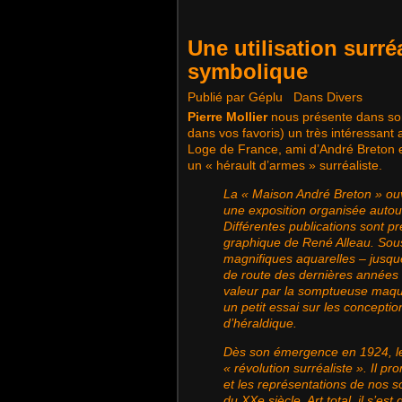
Une utilisation surré
symbolique
Publié par Géplu
Dans
Divers
Pierre Mollier
nous présente dans so
dans vos favoris) un très intéressant a
Loge de France, ami d’André Breton e
un « hérault d’armes » surréaliste.
La « Maison André Breton » ouv
une exposition organisée autour
Différentes publications sont p
graphique de René Alleau. Sous l
magnifiques aquarelles – jusq
de route des dernières années 
valeur par la somptueuse maque
un petit essai sur les concepti
d’héraldique.
Dès son émergence en 1924, le
« révolution surréaliste ». Il p
et les représentations de nos s
du XX
e
siècle. Art total, il s’