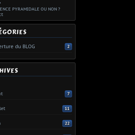
?
ENCE PYRAMIDALE OU NON ?
ct
ÉGORIES
rture du BLOG
2
HIVES
ût
7
let
11
n
22