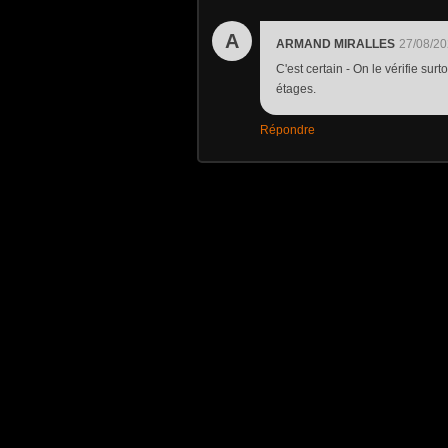
A
ARMAND MIRALLES
27/08/20
C'est certain - On le vérifie su
étages.
Répondre