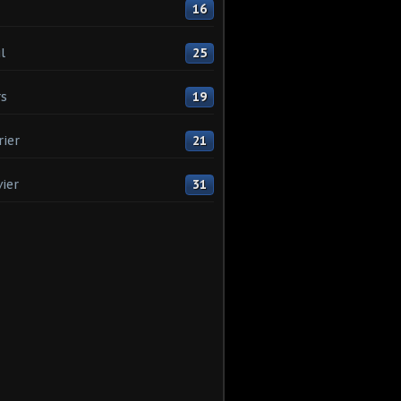
16
l
25
s
19
rier
21
vier
31