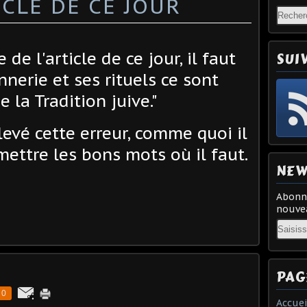
CLE DE CE JOUR
e l'article de ce jour, il faut
SUI
nnerie et ses rituels ce sont
 la Tradition juive."
elevé cette erreur, comme quoi il
mettre les bons mots où il faut.
NEW
Abonne
nouvea
Email
PAG
0
Accuei