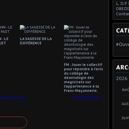
L. D.P 
OBEDI
Conta
CAT
 - LE
LA SAGESSE DE LA
UIT
DIFFÉRENCE
#Ouve
FM : Jouer le collectif
ARC
pour répondre à l'avis
du collège de
2026
déontologie des
magistrats sur
l'appartenance à la
Ao
Franc-Maçonnerie.
re regard vers...
POUR GRANDIR...
Juil
Jui