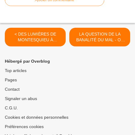
< DES LUMIÈRES DE
LA QUESTION DE LA
MONTESQUIEU À
BANALITÉ DU MAL - Où
L’AMOUR DU MONDE DE
comprendre n'est pas
HANNAH ARENDT.
pardonner Part II. >
Hébergé par Overblog
Top articles
Pages
Contact
Signaler un abus
C.G.U.
Cookies et données personnelles
Préférences cookies