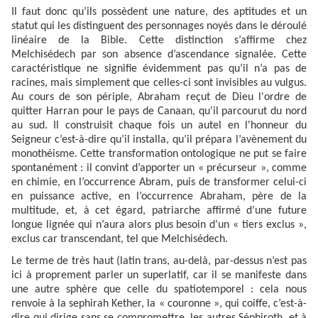
Il faut donc qu’ils possèdent une nature, des aptitudes et un
statut qui les distinguent des personnages noyés dans le déroulé
linéaire de la Bible. Cette distinction s’affirme chez
Melchisédech par son absence d’ascendance signalée. Cette
caractéristique ne signifie évidemment pas qu’il n’a pas de
racines, mais simplement que celles-ci sont invisibles au vulgus.
Au cours de son périple, Abraham reçut de Dieu l'ordre de
quitter Harran pour le pays de Canaan, qu'il parcourut du nord
au sud. Il construisit chaque fois un autel en l'honneur du
Seigneur c’est-à-dire qu’il installa, qu’il prépara l’avènement du
monothéisme. Cette transformation ontologique ne put se faire
spontanément : il convint d’apporter un « précurseur », comme
en chimie, en l’occurrence Abram, puis de transformer celui-ci
en puissance active, en l’occurrence Abraham, père de la
multitude, et, à cet égard, patriarche affirmé d’une future
longue lignée qui n’aura alors plus besoin d’un « tiers exclus »,
exclus car transcendant, tel que Melchisédech.
Le terme de très haut
(latin trans, au-delà, par-dessus n’est pas
ici à proprement parler un superlatif, car il se manifeste dans
une autre sphère que celle du spatiotemporel : cela nous
renvoie à la sephirah Kether, la « couronne », qui coiffe, c’est-à-