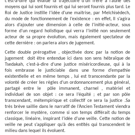
c’est-à-dire qui évalue la trajectoire d’un frère à l’aune des
moyens qui lui sont fournis et qui lui seront fournis plus tard. Le
Roi de Justice instille l’idée d’une maitrise, par Melchisédech,
du mode de fonctionnement de l’existence : en effet,
Il s’agira
alors d’ajouter une dimension à celle de l’initié-acteur, sous
forme d’un regard holistique qui verra l’initié non seulement
acteur de sa propre évolution, mais également spectateur de
cette dernière : on parlera alors de jugement.
Cette double prérogative , objectivée donc par la notion de
jugement doit être entendue ici dans son sens hébraïque de
Tsedakah, c’est-à-dire d’une justice miséricordieuse, qui à la
fois embrasse le justiciable dans une forme d’empathie
existentielle et en même temps , lui est transcendante par la
volonté de créer les règles d’un ordonnancement plus général,
partagé entre le pôle immanent, charnel , matériel et
individuel de son objet : ce sera l’équité ; et par son pôle
transcendant, métempirique et collectif ce sera la justice .Sa
très brève saillie dans le narratif de l’Ancien Testament viendra
renforcer le mystère, comme si son temps différait du temps
classique, linéaire, inspirant l’idée d’une veille. Cette notion de
veille ne peut s’appliquer qu’à des entités qui transcendent le
milieu dans lequel ils évoluent.