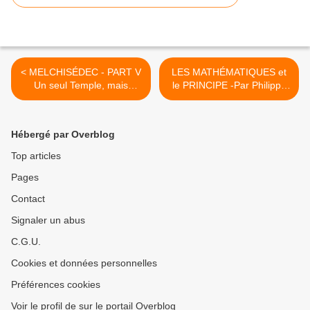
< MELCHISÉDEC - PART V
LES MATHÉMATIQUES et
Un seul Temple, mais
le PRINCIPE -Par Philippe
plusieurs synagogues....
Dubach. >
Melchisédech sans père ,
sans mère. Par THIERRY
Hébergé par Overblog
DIDIER
Top articles
Pages
Contact
Signaler un abus
C.G.U.
Cookies et données personnelles
Préférences cookies
Voir le profil de sur le portail Overblog