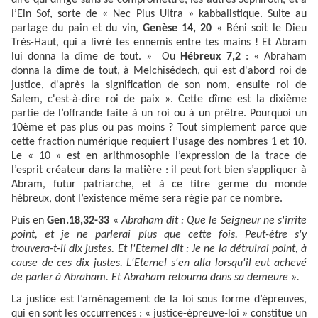
dire qui dirige sans se compromettre, les autres Séphiroth, et à
l’Ein Sof, sorte de « Nec Plus Ultra » kabbalistique. Suite au
partage du pain et du vin,
Genèse 14, 20
« Béni soit le Dieu
Très-Haut, qui a livré tes ennemis entre tes mains ! Et Abram
lui donna la dîme de tout. » Ou
Hébreux 7,2
: « Abraham
donna la dîme de tout, à Melchisédech, qui est d'abord roi de
justice, d'après la signification de son nom, ensuite roi de
Salem, c'est-à-dire roi de paix ». Cette dîme est la dixième
partie de l’offrande faite à un roi ou à un prêtre. Pourquoi un
10ème et pas plus ou pas moins ? Tout simplement parce que
cette fraction numérique requiert l’usage des nombres 1 et 10.
Le « 10 » est en arithmosophie l’expression de la trace de
l’esprit créateur dans la matière : il peut fort bien s’appliquer à
Abram, futur patriarche, et à ce titre germe du monde
hébreux, dont l’existence même sera régie par ce nombre.
Puis en
Gen.18,32-33
«
Abraham dit : Que le Seigneur ne s'irrite
point, et je ne parlerai plus que cette fois. Peut-être s'y
trouvera-t-il dix justes. Et l'Eternel dit : Je ne la détruirai point, à
cause de ces dix justes. L'Eternel s'en alla lorsqu'il eut achevé
de parler à Abraham. Et Abraham retourna dans sa demeure ».
La justice est l’aménagement de la loi sous forme d’épreuves,
qui en sont les occurrences : « justice-épreuve-loi » constitue un