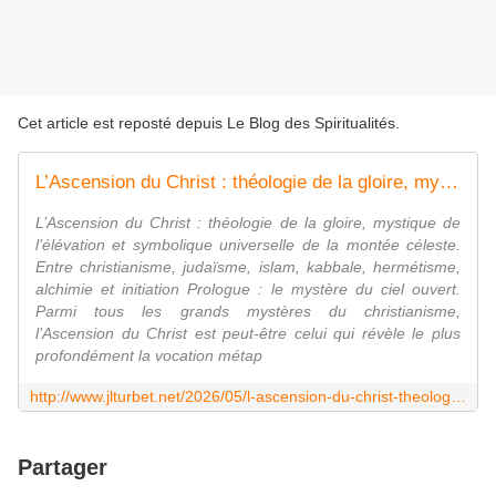
Cet article est reposté depuis
Le Blog des Spiritualités
.
L’Ascension du Christ : théologie de la gloire, mystique de l’élévation et symbolique universelle de la montée céleste.
L’Ascension du Christ : théologie de la gloire, mystique de
l’élévation et symbolique universelle de la montée céleste.
Entre christianisme, judaïsme, islam, kabbale, hermétisme,
alchimie et initiation Prologue : le mystère du ciel ouvert.
Parmi tous les grands mystères du christianisme,
l’Ascension du Christ est peut-être celui qui révèle le plus
profondément la vocation métap
http://www.jlturbet.net/2026/05/l-ascension-du-christ-theologie-de-la-gloire-mystique-de-l-elevation-et-symbolique-universelle-de-la-montee-celeste.html
Partager