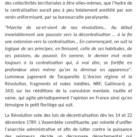
des collectivités territoriales à être elles-mêmes, que l'hydre de
la centralisation aurait peu à peu totalement annihilé par son
venin uniformisant, par sa bureaucratie paralysante.
"
Marche de va-et-vient de nos révolutions… Au début
invariablement une poussée vers la décentralisation … à la fin
une extension vers la centralisation… En commençant, on suit la
logique de ses principes, en finissant, celle de ses habitudes, de
ses passions, du pouvoir. En somme, le dernier mot reste
toujours à la centralisation qui, à vrai dire, se fortifie en
profondeur alors même qu'on la diminue en apparence
".
Lumineux jugement de Tocqueville (
L'Ancien régime et la
Révolution,
fragments et notes inédites, NRF, Gallimard, p.
343) sur les rééditions de la convulsion mentale, inutile et
vaine, qui agite périodiquement l'opinion en France ainsi qu'en
témoigne le petit florilège qui suit.
La Révolution vote des lois de décentralisation dès les 14 et 22
décembre 1789. L'Assemblée constituante, par volonté d'unifier
l'anarchie administrative et afin de lutter contre la puissance
des seigneurs, décide un découpage départemental qui