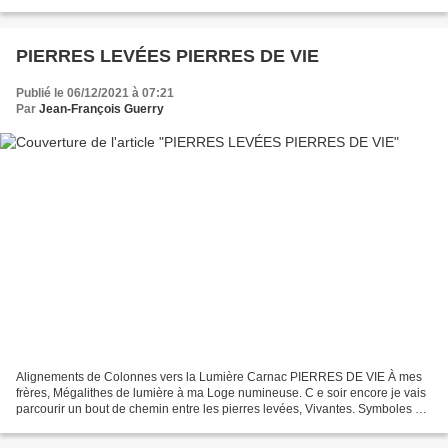
des racines profondes de la Franc-maçonnerie...
PIERRES LEVÉES PIERRES DE VIE
Publié le 06/12/2021 à 07:21
Par
Jean-François Guerry
Alignements de Colonnes vers la Lumière Carnac PIERRES DE VIE À mes
frères, Mégalithes de lumière à ma Loge numineuse. C e soir encore je vais
parcourir un bout de chemin entre les pierres levées, Vivantes. Symboles de
la vie impérissable. Toucher encore...