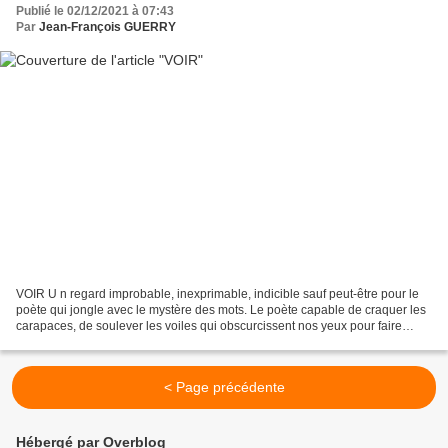
Publié le 02/12/2021 à 07:43
Par
Jean-François GUERRY
VOIR U n regard improbable, inexprimable, indicible sauf peut-être pour le
poète qui jongle avec le mystère des mots. Le poète capable de craquer les
carapaces, de soulever les voiles qui obscurcissent nos yeux pour faire
entrer la lumière de la Vérité...
< Page précédente
Hébergé par Overblog