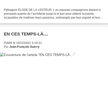
Pythagore ÉLOGE DE LA LENTEUR. L es mauvais compagnons étaient si
pressants auprès de l’architecte jusqu’à le tuer pour obtenir la parole,
incapables de maitriser leurs passions, submergés par leur orgueil et leur
arrogance, voulant tout savoir, tout...
EN CES TEMPS-LÀ....
Publié le 10/12/2021 à 10:21
Par
Jean-François Guerry