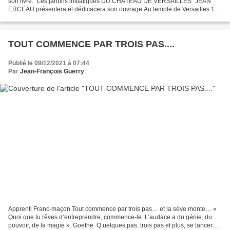
son livre: "Les jardins initiatiques DU CHÂTEAU DE VERSAILLES" JEAN
ERCEAU présentera et dédicacera son ouvrage Au temple de Versailles 19
bis rue de Limoges le 18 décembre 2021* à partir...
TOUT COMMENCE PAR TROIS PAS....
Publié le 09/12/2021 à 07:44
Par
Jean-François Guerry
Apprenti Franc-maçon Tout commence par trois pas… et la sève monte… «
Quoi que tu rêves d’entreprendre, commence-le. L’audace a du génie, du
pouvoir, de la magie ». Goethe. Q uelques pas, trois pas et plus, se lancer