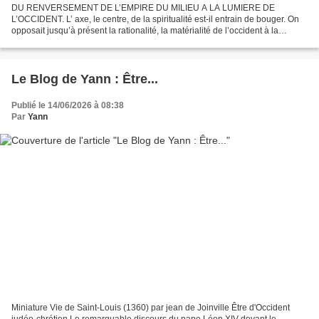
DU RENVERSEMENT DE L’EMPIRE DU MILIEU A LA LUMIERE DE
L’OCCIDENT. L’ axe, le centre, de la spiritualité est-il entrain de bouger. On
opposait jusqu’à présent la rationalité, la matérialité de l’occident à la
spiritualité de l’orient. Les hommes en recherche...
Le Blog de Yann : Être...
Publié le 14/06/2026 à 08:38
Par
Yann
Miniature Vie de Saint-Louis (1360) par jean de Joinville Être d'Occident
judéo-chrétien Le remarquable discours du pape Léon XIV devant le