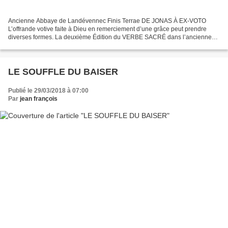
Ancienne Abbaye de Landévennec Finis Terrae DE JONAS À EX-VOTO
L’offrande votive faite à Dieu en remerciement d’une grâce peut prendre
diverses formes. La deuxième Édition du VERBE SACRÉ dans l’ancienne
Abbaye de Landévennec, un oratorio conçu et mis...
LE SOUFFLE DU BAISER
Publié le 29/03/2018 à 07:00
Par
jean françois