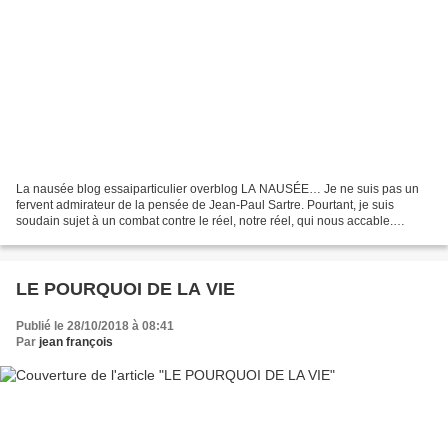
La nausée blog essaiparticulier overblog LA NAUSÉE… Je ne suis pas un
fervent admirateur de la pensée de Jean-Paul Sartre. Pourtant, je suis
soudain sujet à un combat contre le réel, notre réel, qui nous accable.
Qu’avons-nous fait pour mériter cela ?...
LE POURQUOI DE LA VIE
Publié le 28/10/2018 à 08:41
Par
jean françois