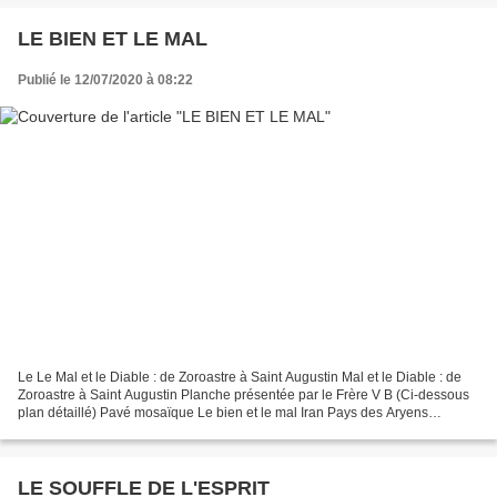
LE BIEN ET LE MAL
Publié le 12/07/2020 à 08:22
Le Le Mal et le Diable : de Zoroastre à Saint Augustin Mal et le Diable : de
Zoroastre à Saint Augustin Planche présentée par le Frère V B (Ci-dessous
plan détaillé) Pavé mosaïque Le bien et le mal Iran Pays des Aryens
(nobles) Scytes + Mèdes + Partes...
LE SOUFFLE DE L'ESPRIT