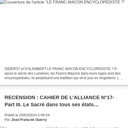
DIDEROT et D'ALEMBERT LE FRANC-MACON ENCYCLOPEDISTE ? D
epuis le siècle des Lumières, les Francs-Maçons dans leurs loges sont des
encyclopédistes, ils perpétuent une tradition qui vit le jour en Angleterre. Les
Loges spéculatives étaient des annexes des...
RECENSION : CAHIER DE L’ALLIANCE N°17-
Part III. Le Sacré dans tous ses états…
Publié le 25/03/2024 à 09:54
Par
Jean-François Guerry