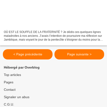
OÙ EST LE SOUFFLE DE LA FRATERNITÉ ? Je dédis ces quelques lignes
maladroites à nos anciens. J’avais l’intention de poursuivre ma réflexion sur
Jamblique, mais voyant le jour de la pentecôte s’éloigner du moins pour la
plupart des chrétiens, j’ai décidé...
< Page précédente
Page suivante >
Hébergé par Overblog
Top articles
Pages
Contact
Signaler un abus
C.G.U.