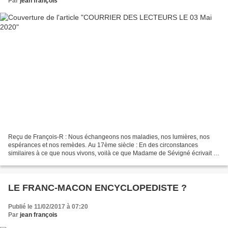
Par
jean françois
Reçu de François-R : Nous échangeons nos maladies, nos lumières, nos
espérances et nos remèdes. Au 17ème siècle : En des circonstances
similaires à ce que nous vivons, voilà ce que Madame de Sévigné écrivait à
sa fille Pauline de Grignan : "Surtout, ma...
LE FRANC-MACON ENCYCLOPEDISTE ?
Publié le 11/02/2017 à 07:20
Par
jean françois