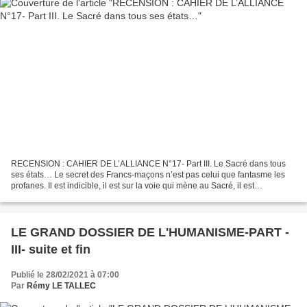
RECENSION : CAHIER DE L’ALLIANCE N°17- Part III. Le Sacré dans tous
ses états… Le secret des Francs-maçons n’est pas celui que fantasme les
profanes. Il est indicible, il est sur la voie qui mène au Sacré, il est
mystérieux. Seul le myste le découvre...
LE GRAND DOSSIER DE L'HUMANISME-PART -
III- suite et fin
Publié le 28/02/2021 à 07:00
Par
Rémy LE TALLEC