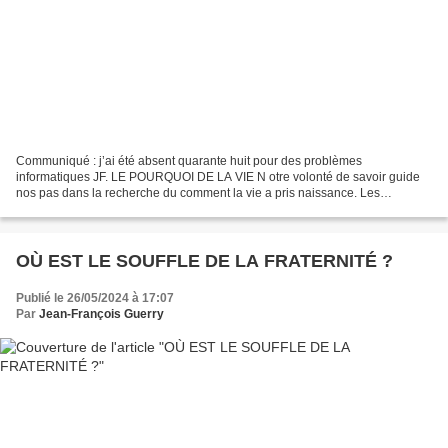
Communiqué : j’ai été absent quarante huit pour des problèmes
informatiques JF. LE POURQUOI DE LA VIE N otre volonté de savoir guide
nos pas dans la recherche du comment la vie a pris naissance. Les
astrophysiciens les pieds sur terre et la tête dans...
OÙ EST LE SOUFFLE DE LA FRATERNITÉ ?
Publié le 26/05/2024 à 17:07
Par
Jean-François Guerry