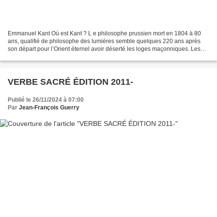
Emmanuel Kant Où est Kant ? L e philosophe prussien mort en 1804 à 80
ans, qualifié de philosophe des lumières semble quelques 220 ans après
son départ pour l’Orient éternel avoir déserté les loges maçonniques. Les
enfants des Lumières seraient-ils ingrats...
VERBE SACRÉ ÉDITION 2011-
Publié le 26/11/2024 à 07:00
Par
Jean-François Guerry