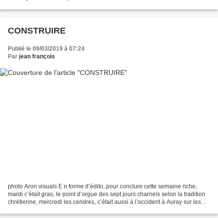
Kerdréan. Causerie gratuite sur simple...
CONSTRUIRE
Publié le 09/03/2019 à 07:24
Par
jean françois
photo Aron visuals E n forme d’édito, pour conclure cette semaine riche,
mardi c’était gras, le point d’orgue des sept jours charnels selon la tradition
chrétienne, mercredi les cendres, c’était aussi à l’occident à Auray sur les
bords du Golfe du Morbihan,...