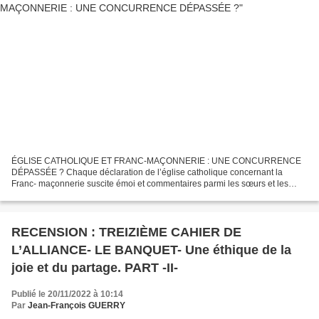
ÉGLISE CATHOLIQUE ET FRANC-MAÇONNERIE : UNE CONCURRENCE
DÉPASSÉE ? Chaque déclaration de l’église catholique concernant la
Franc- maçonnerie suscite émoi et commentaires parmi les sœurs et les
frères. En préalable je dirais que le monde est de plus en...
RECENSION : TREIZIÈME CAHIER DE
L’ALLIANCE- LE BANQUET- Une éthique de la
joie et du partage. PART -II-
Publié le 20/11/2022 à 10:14
Par
Jean-François GUERRY