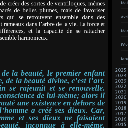
de créer des sortes de ventriloques, mêmes
Mai
parés de belles plumes, mais de favoriser
nts qui se retrouvent ensemble dans des
Avri
t rameaux dans l’arbre de la vie. La force et
fférences, et la capacité de se rattacher
Mar
nsemble harmonieux.
Fév
Jan
2025
de la beauté, le premier enfant
2024
 de la beauté divine, c’est l’art.
2023
2022
n se rajeunit et se renouvelle.
2021
onscience de lui-même; alors il
2020
auté une existence en dehors de
2019
2018
 l’homme a créé ses dieux. Car,
2017
omme et ses dieux ne faisaient
2016
 beauté, inconnue à elle-même,
2015