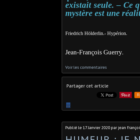
existait seule. – Ce 
mystère est une réalit
Friedrich Hölderlin.- Hypérion.
Jean-François Guerry.
Voir les commentaires
Partager cet article
R
…
Publié le
17 Janvier 2020
par jean françoi
HUMEUR : JE N'