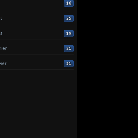
16
l
25
s
19
rier
21
vier
31