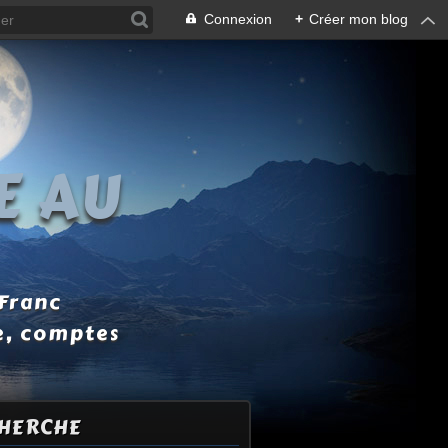
Connexion
+
Créer mon blog
E AU
 Franc
e, comptes
HERCHE