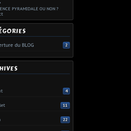
?
ENCE PYRAMIDALE OU NON ?
ct
ÉGORIES
rture du BLOG
2
HIVES
ût
4
let
11
n
22