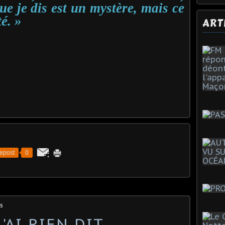
que je dis est un mystère, mais ce
é. »
ART
epost
0
s
AI RIEN DIT...