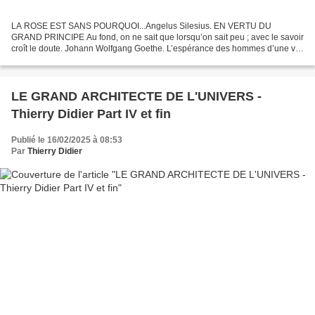
LA ROSE EST SANS POURQUOI...Angelus Silesius. EN VERTU DU
GRAND PRINCIPE Au fond, on ne sait que lorsqu’on sait peu ; avec le savoir
croît le doute. Johann Wolfgang Goethe. L’espérance des hommes d’une vie
meilleure demain, d’une vie qui soit plus juste,...
LE GRAND ARCHITECTE DE L'UNIVERS -
Thierry Didier Part IV et fin
Publié le 16/02/2025 à 08:53
Par
Thierry Didier