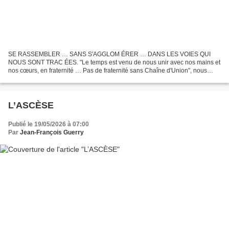
SE RASSEMBLER … SANS S'AGGLOM ÉRER … DANS LES VOIES QUI
NOUS SONT TRAC ÉES. "Le temps est venu de nous unir avec nos mains et
nos cœurs, en fraternité … Pas de fraternité sans Chaîne d'Union", nous
enseigne Jean-François Guerry qui complète sa pédagogie...
L’ASCÈSE
Publié le 19/05/2026 à 07:00
Par
Jean-François Guerry