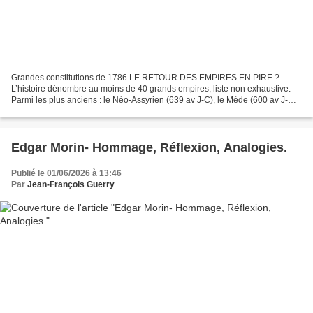
Grandes constitutions de 1786 LE RETOUR DES EMPIRES EN PIRE ?
L’histoire dénombre au moins de 40 grands empires, liste non exhaustive.
Parmi les plus anciens : le Néo-Assyrien (639 av J-C), le Mède (600 av J-C),
l’Achéménide (500 av J-C), le Romain (117),...
Edgar Morin- Hommage, Réflexion, Analogies.
Publié le 01/06/2026 à 13:46
Par
Jean-François Guerry