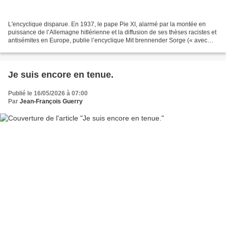
L'encyclique disparue. En 1937, le pape Pie XI, alarmé par la montée en
puissance de l’Allemagne hitlérienne et la diffusion de ses thèses racistes et
antisémites en Europe, publie l’encyclique Mit brennender Sorge (« avec
une brûlante inquiétude ») qui...
Je suis encore en tenue.
Publié le 16/05/2026 à 07:00
Par
Jean-François Guerry